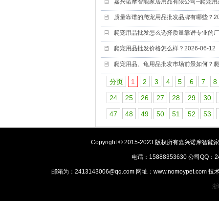
嘉兴诺摩智能家居用品有限公司--爬宠
质量靠谱的爬宠用品批发品牌有哪些？
2
爬宠用品批发怎么选择质量靠谱专业的
爬宠用品批发价格怎么样？
2026-06-12
爬宠用品、龟用品批发市场前景如何？
分页
1
2
3
4
5
6
7
8
24
25
26
27
28
29
30
47
48
49
50
51
52
53
Copyright © 2015-2023 版权所有嘉
电话：15888353630 公司QQ：2
邮箱为：2413143006@qq.com 网址：www.nomoypet.
浙