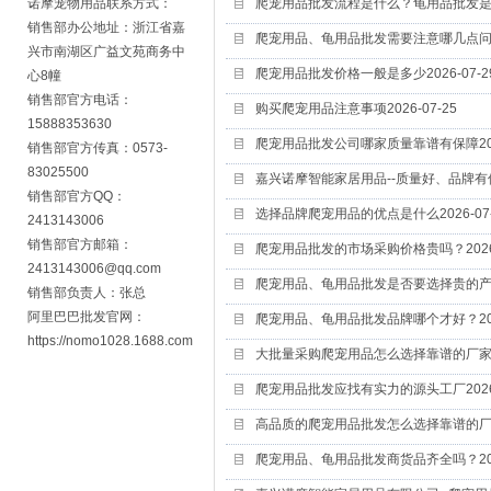
诺摩宠物用品联系方式：
爬宠用品批发流程是什么？龟用品批发
销售部办公地址：浙江省嘉
爬宠用品、龟用品批发需要注意哪几点
兴市南湖区广益文苑商务中
爬宠用品批发价格一般是多少
2026-07-2
心8幢
销售部官方电话：
购买爬宠用品注意事项
2026-07-25
15888353630
爬宠用品批发公司哪家质量靠谱有保障
2
销售部官方传真：0573-
83025500
嘉兴诺摩智能家居用品--质量好、品牌
销售部官方QQ：
选择品牌爬宠用品的优点是什么
2026-07
2413143006
销售部官方邮箱：
爬宠用品批发的市场采购价格贵吗？
202
2413143006@qq.com
爬宠用品、龟用品批发是否要选择贵的
销售部负责人：张总
阿里巴巴批发官网：
爬宠用品、龟用品批发品牌哪个才好？
2
https://nomo1028.1688.com
大批量采购爬宠用品怎么选择靠谱的厂
爬宠用品批发应找有实力的源头工厂
202
高品质的爬宠用品批发怎么选择靠谱的
爬宠用品、龟用品批发商货品齐全吗？
2