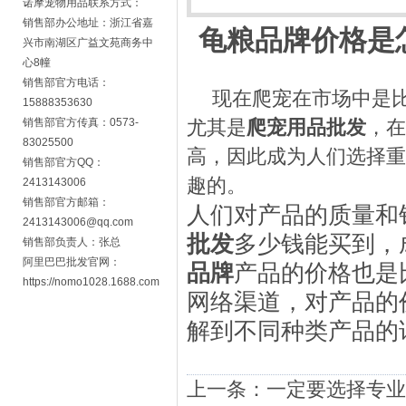
诺摩宠物用品联系方式：
销售部办公地址：浙江省嘉
龟粮品牌价格是
兴市南湖区广益文苑商务中
心8幢
销售部官方电话：
现在爬宠在市场中是
15888353630
销售部官方传真：0573-
尤其是
爬宠用品
批发
，在
83025500
高，因此成为人们选择重
销售部官方QQ：
趣的。
2413143006
销售部官方邮箱：
人们对产品的质量和
2413143006@qq.com
批发
多少钱能买到，
销售部负责人：张总
阿里巴巴批发官网：
品牌
产品的价格也是
https://nomo1028.1688.com
网络渠道，对产品的
解到不同种类产品的
上一条：
一定要选择专业