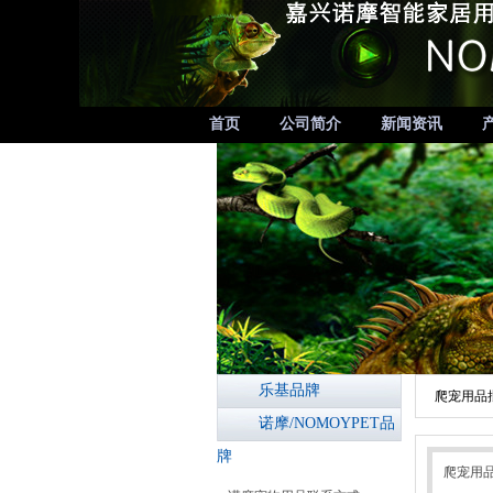
首页
公司简介
新闻资讯
乐基品牌
爬宠用品
诺摩/NOMOYPET品
牌
爬宠用