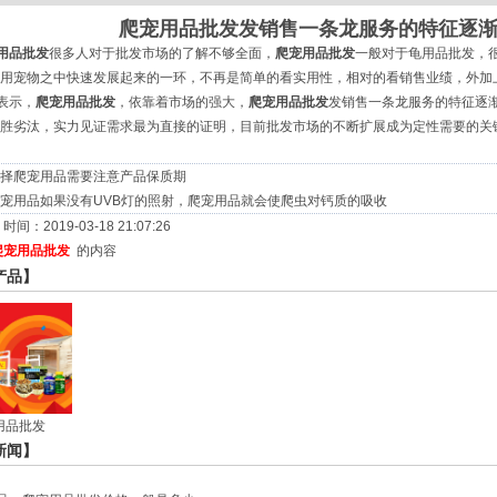
爬宠用品批发发销售一条龙服务的特征逐
用品
批发
很多人对于批发市场的了解不够全面，
爬宠用品
批发
一般对于
龟用品批发
，
用宠物之中快速发展起来的一环，不再是简单的看实用性，相对的看销售业绩，外加
表示，
爬宠用品
批发
，依靠着市场的强大，
爬宠用品
批发
发销售一条龙服务的特征逐
胜劣汰，实力见证需求最为直接的证明，目前批发市场的不断扩展成为定性需要的关
择爬宠用品需要注意产品保质期
宠用品如果没有UVB灯的照射，爬宠用品​就会使爬虫对钙质的吸收
间：2019-03-18 21:07:26
爬宠用品批发
的内容
产品】
用品批发
新闻】