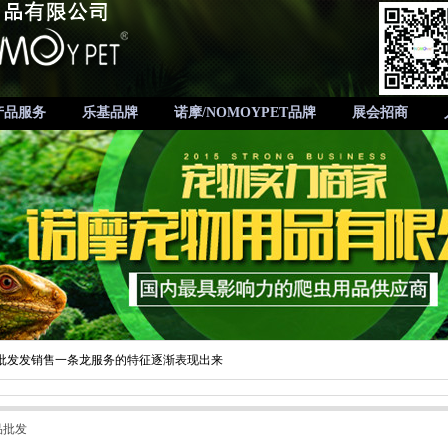
产品服务
乐基品牌
诺摩/NOMOYPET品牌
展会招商
批发发销售一条龙服务的特征逐渐表现出来
品批发