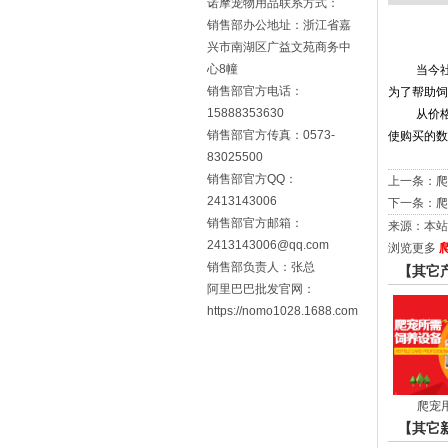
诺摩宠物用品联系方式：
销售部办公地址：浙江省嘉
兴市南湖区广益文苑商务中
心8幢
当今
销售部官方电话：
为了帮助饲
15888353630
从价
销售部官方传真：0573-
使购买的数
83025500
销售部官方QQ：
上一条：
爬
2413143006
下一条：
爬
销售部官方邮箱：
来源：本站 时
2413143006@qq.com
浏览更多
销售部负责人：张总
【其它
阿里巴巴批发官网：
https://nomo1028.1688.com
爬宠
【其它