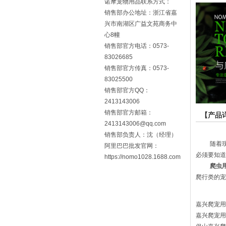
诺摩宠物用品联系方式：
销售部办公地址：浙江省嘉
兴市南湖区广益文苑商务中
心8幢
销售部官方电话：0573-
83026685
销售部官方传真：0573-
83025500
销售部官方QQ：
2413143006
销售部官方邮箱：
【产品
2413143006@qq.com
销售部负责人：沈（经理）
随着
阿里巴巴批发官网：
必须要知道
https://nomo1028.1688.com
爬虫
爬行类的宠
嘉兴爬宠用
嘉兴爬宠用