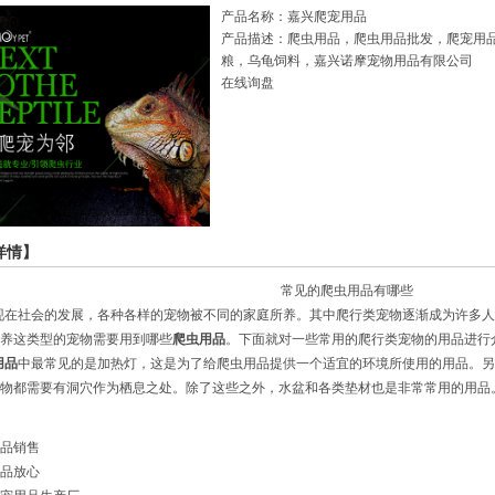
产品名称：嘉兴爬宠用品
产品描述：爬虫用品，爬虫用品批发，爬宠用
粮，乌龟饲料，嘉兴诺摩宠物用品有限公司
在线询盘
详情】
常见的
爬虫用品
有哪些
现在社会的发展，各种各样的宠物被不同的家庭所养。其中爬行类宠物逐渐成为许多人
养这类型的宠物需要用到哪些
爬虫用品
。下面就对一些常用的爬行类宠物的用品进行
用品
中最常见的是加热灯，这是为了给爬虫用品提供一个适宜的环境所使用的用品。另
物都需要有洞穴作为栖息之处。除了这些之外，水盆和各类垫材也是非常常用的用品
品销售
品放心