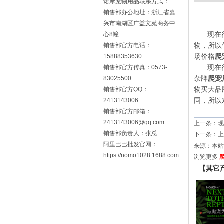
诺摩宠物用品联系方式：
销售部办公地址：浙江省嘉
兴市南湖区广益文苑商务中
心8幢
现在
销售部官方电话：
物，所以
15888353630
场价格
爬
销售部官方传真：0573-
现在
83025500
杂牌
爬宠
销售部官方QQ：
物买大品
2413143006
同，所以
销售部官方邮箱：
2413143006@qq.com
上一条：
现
销售部负责人：张总
下一条：
上
阿里巴巴批发官网：
来源：本站 时
https://nomo1028.1688.com
浏览更多
【其它