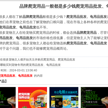
品牌爬宠用品一般都是多少钱爬宠用品批发、
很多人都在了解
品牌
爬宠用品
般都是多少钱？
爬宠用品批发
、
龟用品批发
他们在养宠物之前也在了解宠物的口粮问题，现在市场上各种各样的爬宠
宠用品批发、龟用品批发
低不等。
很多宠物主人在给宠物买爬宠用品的时候，都会选择
品牌爬宠用品
，尽管
用品批发、龟用品批发
的市场价格也很低廉，但是宠物主人为了能够让宠
牌的爬宠用品，很多宠物主人都会给宠物选购
爬宠用品批发、龟用品批发
对于这个问题，我们也不能够爬宠用品概而论。
在很多宠物主人都开始关注并购买爬宠用品、爬宠用品批发
哪能买到宠物专用的爬宠用品批发、龟用品批发
间：2024-03-01 13:06:40
爬宠用品批发、龟用品批发
的内容
产品】